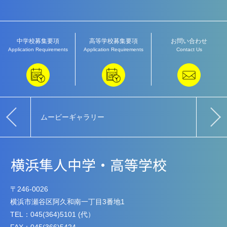
中学校募集要項
高等学校募集要項
お問い合わせ
Application Requirements
Application Requirements
Contact Us
ムービーギャラリー
教育
〒246-0026
横浜市瀬谷区阿久和南一丁目3番地1
TEL：045(364)5101 (代）