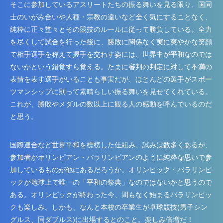
そこに参加しているアスリートたちの振る舞いを見る限り、国同
士のいがみ合いや人種・宗教の違いなど全く気にすることなく、
純粋に正々堂々とその競技のルールに従って勝負している。全力
を尽くして試合を行った後に、勝敗に関係なく実に爽やかな笑顔
で相手選手を称えて握手を交わす姿には、世界中が平和なのでは
ないかという錯覚すら覚える。たまに審判の判定に対して不満の
表情を表す選手がいることも事実だが、ほとんどの選手がスポー
ツマンシップに則って素晴らしい振る舞いを見せてくれている。
これが、勝敗やメダルの数以上に観る人の感動を呼んでいるのだ
と思う。
国際連合など世界平和を標榜した仕組み、試みは数多くあるが、
参加者がオリンピアン・パラリンピアンのように純粋な思いで参
加しているものが他にあるだろうか。オリンピック・パラリンピ
ックが地球上で唯一の「平和の祭典」なのではないかと思うので
ある。オリンピックが終わった今、間もなく始まるパラリンピッ
クも楽しみ。しかも、なんと本校の卒業生が卓球競技(男子シン
グルス、同ダブルス)に出場するとのこと。楽しみ倍増だ！