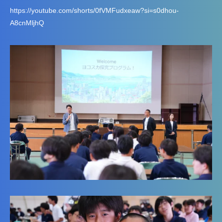
https://youtube.com/shorts/0fVMFudxeaw?si=s0dhou-
A8cnMljhQ