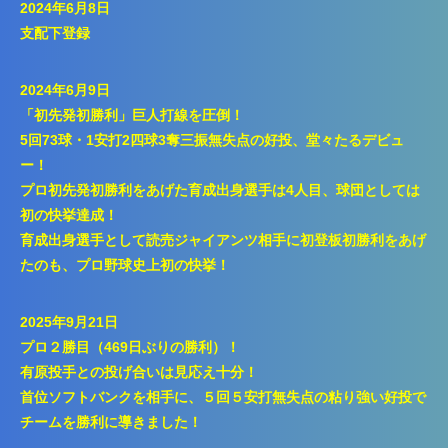
2024年6月8日
支配下登録
2024年6月9日
「初先発初勝利」巨人打線を圧倒！
5回73球・1安打2四球3奪三振無失点の好投、堂々たるデビュ
ー！
プロ初先発初勝利をあげた育成出身選手は4人目、球団としては
初の快挙達成！
育成出身選手として読売ジャイアンツ相手に初登板初勝利をあげ
たのも、プロ野球史上初の快挙！
2025年9月21日
プロ２勝目（469日ぶりの勝利）！
有原投手との投げ合いは見応え十分！
首位ソフトバンクを相手に、５回５安打無失点の粘り強い好投で
チームを勝利に導きました！