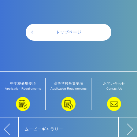
トップページ
中学校募集要項
高等学校募集要項
お問い合わせ
Application Requirements
Application Requirements
Contact Us
ムービーギャラリー
教育