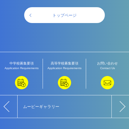
トップページ
中学校募集要項
高等学校募集要項
お問い合わせ
Application Requirements
Application Requirements
Contact Us
ムービーギャラリー
教育